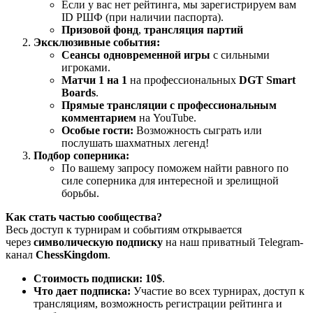
Если у вас нет рейтинга, мы зарегистрируем вам
ID РШФ (при наличии паспорта).
Призовой фонд
,
трансляция партий
Эксклюзивные события:
Сеансы одновременной игры
с сильными
игроками.
Матчи 1 на 1
на профессиональных
DGT Smart
Boards
.
Прямые трансляции с профессиональным
комментарием
на YouTube.
Особые гости:
Возможность сыграть или
послушать шахматных легенд!
Подбор соперника:
По вашему запросу поможем найти равного по
силе соперника для интересной и зрелищной
борьбы.
Как стать частью сообщества?
Весь доступ к турнирам и событиям открывается
через
символическую подписку
на наш приватный Telegram-
канал
ChessKingdom
.
Стоимость подписки:
10$
.
Что дает подписка:
Участие во всех турнирах, доступ к
трансляциям, возможность регистрации рейтинга и