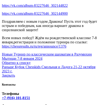
https://vk.com/album-83227646_302144822
https://vk.com/album-83227646_302144900
Поздравляем с новым годом Дракона! Пусть этот год будет
острым и победным, как иногда вариант дракона в
сицилианской защите!
Всем новых побед!! Ждём на рождественской классике 7-8
января,регистрация и положение турнира по ссылке:
https://chessresults.ru/ru/reg/announce/1376
Новые
Турнир по классическим шахматам в Разумихин
Мытищи 7-8 января 2024
Обратно к списку
Раньше
Кубок Chesskids Смольная и Ладога 21-22 октября
2023 г.
Закрыть
Контакты
Телефоны
+7 (916) 101-8151