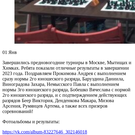
01
Янв
Завершились предновогодние турниры в Москве, Мытищах и
Химках. Ребята показали отличные результаты в завершении
2023 года. Поздравляем Прокимова Андрея с выполнением
сразу нормы 2го юношеского разряда, Баруздина Даниила,
Виноградова Захара, Немысского Павла с выполнением
нормы 3го юношеского разряда, Бобешко Вячеслава с нормой
2го юношеского разряда, и с подтверждением действующих
разрядов Беер Виктория, Денденкова Макара, Мизова
Арсения, Румянцев Артема, а также всех призеров
соревнований!
Фотоальбомы и результаты:
https://vk.com/album-83227646_302146018