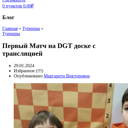
0
пунктов
0.00
₽
Блог
Главная
»
Турниры
»
Турниры
Первый Матч на DGT доске с
трансляцией
29.01.2024
Избранное (!!!)
Опубликовано
Маргарита Викторовна