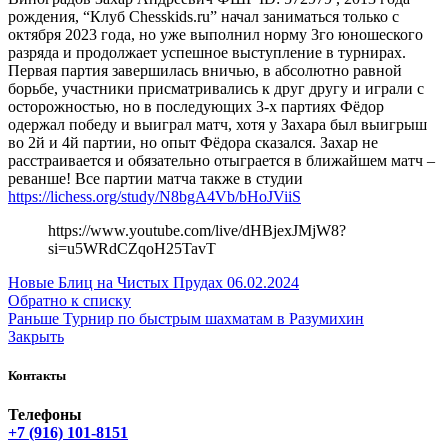
рождения, “Клуб Chesskids.ru” начал заниматься только с
октября 2023 года, но уже выполнил норму 3го юношеского
разряда и продолжает успешное выступление в турнирах.
Первая партия завершилась вничью, в абсолютно равной
борьбе, участники присматривались к друг другу и играли с
осторожностью, но в последующих 3-х партиях Фёдор
одержал победу и выиграл матч, хотя у Захара был выигрыш
во 2й и 4й партии, но опыт Фёдора сказался. Захар не
расстраивается и обязательно отыграется в ближайшем матч –
реванше! Все партии матча также в студии
https://lichess.org/study/N8bgA4Vb/bHoJViiS
https://www.youtube.com/live/dHBjexJMjW8?
si=u5WRdCZqoH25TavT
Новые
Блиц на Чистых Прудах 06.02.2024
Обратно к списку
Раньше
Турнир по быстрым шахматам в Разумихин
Закрыть
Контакты
Телефоны
+7 (916) 101-8151