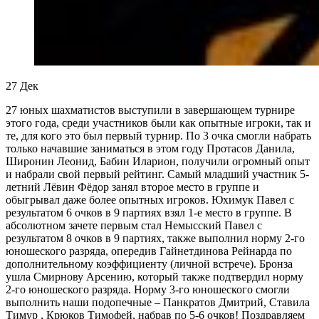
27
Дек
27 юных шахматистов выступили в завершающем турнире
этого года, среди участников были как опытные игроки, так и
те, для кого это был первый турнир. По 3 очка смогли набрать
только начавшие заниматься в этом году Протасов Данила,
Широнин Леонид, Бабин Иларион, получили огромный опыт
и набрали свой первый рейтинг. Самый младший участник 5-
летний Лёвин Фёдор занял второе место в группе и
обыгрывал даже более опытных игроков. Юхимук Павел с
результатом 6 очков в 9 партиях взял 1-е место в группе. В
абсолютном зачете первым стал Немысский Павел с
результатом 8 очков в 9 партиях, также выполнил норму 2-го
юношеского разряда, опередив Гайнетдинова Рейнарда по
дополнительному коэффициенту (личной встрече). Бронза
ушла Смирнову Арсению, который также подтвердил норму
2-го юношеского разряда. Норму 3-го юношеского смогли
выполнить наши подопечные – Панкратов Дмитрий, Ставила
Тимур , Крюков Тимофей, набрав по 5-6 очков! Поздравляем