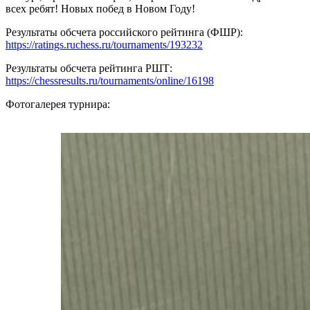
всех ребят! Новых побед в Новом Году!
Результаты обсчета российского рейтинга (ФШР):
https://ratings.ruchess.ru/tournaments/193232
Результаты обсчета рейтинга РШТ:
https://chessresults.ru/tournaments/online/16198
Фотогалерея турнира: