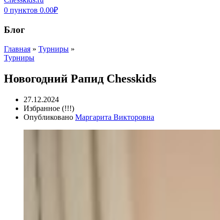
0
пунктов
0.00
₽
Блог
Главная
»
Турниры
»
Турниры
Новогодний Рапид Chesskids
27.12.2024
Избранное (!!!)
Опубликовано
Маргарита Викторовна