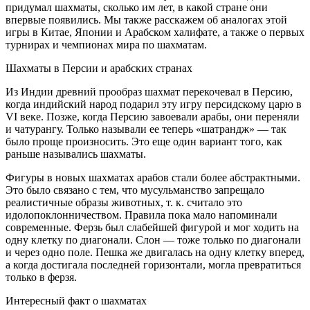
придумал шахматы, сколько им лет, в какой стране они
впервые появились. Мы также расскажем об аналогах этой
игры в Китае, Японии и Арабском халифате, а также о первых
турнирах и чемпионах мира по шахматам.
Шахматы в Персии и арабских странах
Из Индии древний прообраз шахмат перекочевал в Персию,
когда индийский народ подарил эту игру персидскому царю в
VI веке. Позже, когда Персию завоевали арабы, они переняли
и чатурангу. Только называли ее теперь «шатрандж» — так
было проще произносить. Это еще один вариант того, как
раньше назывались шахматы.
Фигуры в новых шахматах арабов стали более абстрактными.
Это было связано с тем, что мусульманство запрещало
реалистичные образы животных, т. к. считало это
идолопоклонничеством. Правила пока мало напоминали
современные. Ферзь был слабейшей фигурой и мог ходить на
одну клетку по диагонали. Слон — тоже только по диагонали
и через одно поле. Пешка же двигалась на одну клетку вперед,
а когда достигала последней горизонтали, могла превратиться
только в ферзя.
Интересный факт о шахматах