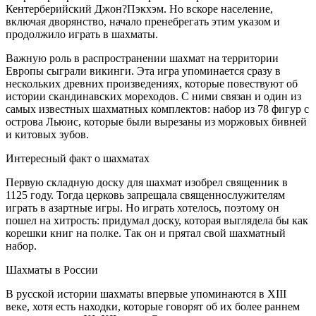
Кентерберийский Джон?Пэкхэм. Но вскоре население,
включая дворянство, начало пренебрегать этим указом и
продолжило играть в шахматы.
Важную роль в распространении шахмат на территории
Европы сыграли викинги. Эта игра упоминается сразу в
нескольких древних произведениях, которые повествуют об
истории скандинавских мореходов. С ними связан и один из
самых известных шахматных комплектов: набор из 78 фигур с
острова Льюис, которые были вырезаны из моржовых бивней
и китовых зубов.
Интересный факт о шахматах
Первую складную доску для шахмат изобрел священник в
1125 году. Тогда церковь запрещала священнослужителям
играть в азартные игры. Но играть хотелось, поэтому он
пошел на хитрость: придумал доску, которая выглядела бы как
корешки книг на полке. Так он и прятал свой шахматный
набор.
Шахматы в России
В русской истории шахматы впервые упоминаются в XIII
веке, хотя есть находки, которые говорят об их более раннем