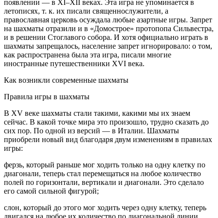
появлении — в XI–XII веках. Эта игра не упоминается в
летописях, т. к. их писали священнослужители, а
православная церковь осуждала любые азартные игры. Запрет
на шахматы отразили и в «Домострое» протопопа Сильвестра,
и в решении Стоглавого собора. И хотя официально играть в
шахматы запрещалось, население запрет игнорировало: о том,
как распространена была эта игра, писали многие
иностранные путешественники XVI века.
Как возникли современные шахматы
Правила игры в шахматы
В XV веке шахматы стали такими, какими мы их знаем
сейчас. В какой точке мира это произошло, трудно сказать до
сих пор. По одной из версий — в Италии. Шахматы
приобрели новый вид благодаря двум изменениям в правилах
игры:
ферзь, который раньше мог ходить только на одну клетку по
диагонали, теперь стал перемещаться на любое количество
полей по горизонтали, вертикали и диагонали. Это сделало
его самой сильной фигурой;
слон, который до этого мог ходить через одну клетку, теперь
двигался на любое их количество по диагональной линии.