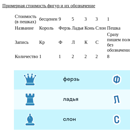
Примерная стоимость фигур и их обозначение
Стоимость
бесценен
9
5
3
3
1
(в пешках)
Название
Король
Ферзь
Ладья
Конь
Слон
Пешка
Сразу
пишем пол
Запись
Кр
Ф
Л
К
С
без
обозначени
Количество
1
1
2
2
2
8