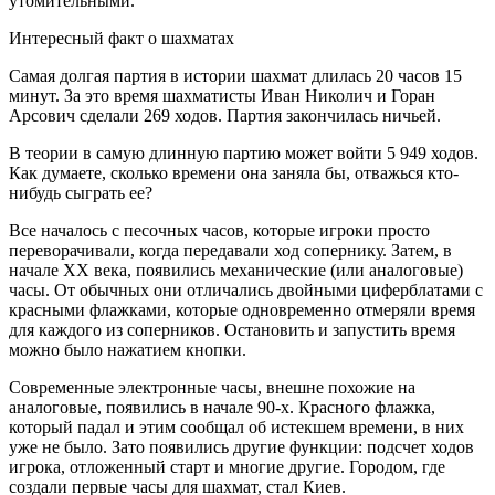
утомительными.
Интересный факт о шахматах
Самая долгая партия в истории шахмат длилась 20 часов 15
минут. За это время шахматисты Иван Николич и Горан
Арсович сделали 269 ходов. Партия закончилась ничьей.
В теории в самую длинную партию может войти 5 949 ходов.
Как думаете, сколько времени она заняла бы, отважься кто-
нибудь сыграть ее?
Все началось с песочных часов, которые игроки просто
переворачивали, когда передавали ход сопернику. Затем, в
начале XX века, появились механические (или аналоговые)
часы. От обычных они отличались двойными циферблатами с
красными флажками, которые одновременно отмеряли время
для каждого из соперников. Остановить и запустить время
можно было нажатием кнопки.
Современные электронные часы, внешне похожие на
аналоговые, появились в начале 90-х. Красного флажка,
который падал и этим сообщал об истекшем времени, в них
уже не было. Зато появились другие функции: подсчет ходов
игрока, отложенный старт и многие другие. Городом, где
создали первые часы для шахмат, стал Киев.