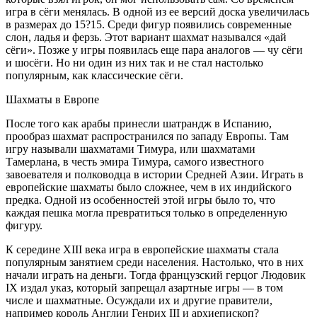
игра в сёги менялась. В одной из ее версий доска увеличилась
в размерах до 15?15. Среди фигур появились современные
слон, ладья и ферзь. Этот вариант шахмат назывался «дай
сёги». Позже у игры появилась еще пара аналогов — чу сёги
и шосёги. Но ни один из них так и не стал настолько
популярным, как классические сёги.
Шахматы в Европе
После того как арабы принесли шатрандж в Испанию,
прообраз шахмат распространился по западу Европы. Там
игру называли шахматами Тимура, или шахматами
Тамерлана, в честь эмира Тимура, самого известного
завоевателя и полководца в истории Средней Азии. Играть в
европейские шахматы было сложнее, чем в их индийского
предка. Одной из особенностей этой игры было то, что
каждая пешка могла превратиться только в определенную
фигуру.
К середине XIII века игра в европейские шахматы стала
популярным занятием среди населения. Настолько, что в них
начали играть на деньги. Тогда французский герцог Людовик
IX издал указ, который запрещал азартные игры — в том
числе и шахматные. Осуждали их и другие правители,
например король Англии Генрих III и архиепископ?