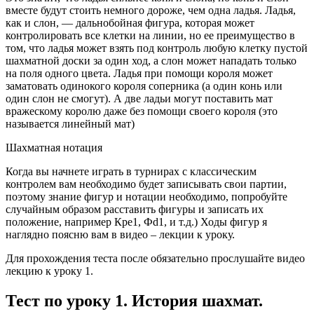
вместе будут стоить немного дороже, чем одна ладья. Ладья,
как и слон, — дальнобойная фигура, которая может
контролировать все клетки на линии, но ее преимущество в
том, что ладья может взять под контроль любую клетку пустой
шахматной доски за один ход, а слон может нападать только
на поля одного цвета. Ладья при помощи короля может
заматовать одинокого короля соперника (а один конь или
один слон не смогут). А две ладьи могут поставить мат
вражескому королю даже без помощи своего короля (это
называется линейный мат)
Шахматная нотация
Когда вы начнете играть в турнирах с классическим
контролем вам необходимо будет записывать свои партии,
поэтому знание фигур и нотации необходимо, попробуйте
случайным образом расставить фигуры и записать их
положение, например Крe1, Фd1, и т.д.) Ходы фигур я
наглядно поясню вам в видео – лекции к уроку.
Для прохождения теста после обязательно прослушайте видео
лекцию к уроку 1.
Тест по уроку 1. История шахмат.