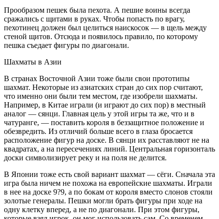
Прообразом пешек была пехота. А пешие воины всегда
сражались с щитами в руках. Чтобы попасть по врагу,
пехотинец должен был целиться наискосок — в щель между
стеной щитов. Отсюда и появилось правило, по которому
пешка съедает фигуры по диагонали.
Шахматы в Азии
В странах Восточной Азии тоже были свои прототипы
шахмат. Некоторые из азиатских стран до сих пор считают,
что именно они были тем местом, где изобрели шахматы.
Например, в Китае играли (и играют до сих пор) в местный
аналог — сянци. Главная цель у этой игры та же, что и в
чатуранге, — поставить короля в беззащитное положение и
обезвредить. Из отличий больше всего в глаза бросается
расположение фигур на доске. В сянци их расставляют не на
квадратах, а на пересечениях линий. Центральная горизонталь
доски символизирует реку и на поля не делится.
В Японии тоже есть свой вариант шахмат — сёги. Сначала эта
игра была ничем не похожа на европейские шахматы. Играли
в нее на доске 9?9, а по бокам от короля вместо слонов стояли
золотые генералы. Пешки могли брать фигуры при ходе на
одну клетку вперед, а не по диагонали. При этом фигуры,
которые взял игрок, он мог использовать сам. Со временем