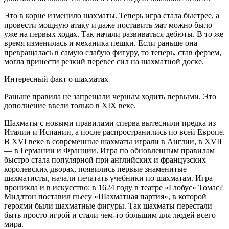
Это в корне изменило шахматы. Теперь игра стала быстрее, а
провести мощную атаку и даже поставить мат можно было
уже на первых ходах. Так начали развиваться дебюты. В то же
время изменилась и механика пешки. Если раньше она
превращалась в самую слабую фигуру, то теперь, став ферзем,
могла принести резкий перевес сил на шахматной доске.
Интересный факт о шахматах
Раньше правила не запрещали черным ходить первыми. Это
дополнение ввели только в XIX веке.
Шахматы с новыми правилами сперва вытеснили предка из
Италии и Испании, а после распространились по всей Европе.
В XVI веке в современные шахматы играли в Англии, в XVII
— в Германии и Франции. Игра по обновленным правилам
быстро стала популярной при английских и французских
королевских дворах, появились первые знаменитые
шахматисты, начали печатать учебники по шахматам. Игра
проникла и в искусство: в 1624 году в театре «Глобус» Томас?
Мидлтон поставил пьесу «Шахматная партия», в которой
героями были шахматные фигуры. Так шахматы перестали
быть просто игрой и стали чем-то большим для людей всего
мира.