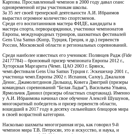
Карпова. Прославленный чемпион в 2000 году давал сеанс
одновременной игры участникам школы.
За 35 лет своей тренерской деятельности А.И. Ибраимов
вырастил огромное количество спортсменов.
Среди его воспитанников мастера ФИДЕ, кандидаты в
мастера спорта, перворазрядники, участники чемпионатов
Европы, международных турниров, шахматных фестивалей
Gens Una Samus (Кипр, Турция, Греция, и др.) первенств
России, Московской области и региональных соревнований.
Среди наиболее известных его учеников: Полянцев Радж (Fide
24177784) – бронзовый призер чемпионата Европы 2012 г.,
Хуторская Маргарита (Чемп. ЦАО 2003 г. Брянск,
чемп.фестиваля Gens Una Samus Турция г. Эскешехир 2001 г.,
участница чемп.Европы 2002 г. Испания, Салоу), Джалалов
Денис, Джамолитдинов Дильшод, Ковега Дмитрий (призеры
командных соревнований “Белая Ладья”), Васильева Ульяна,
Ярмольчик Даниил (призеры областных спартакиад). Именно
у А.И. Ибраимова начинал свое обучение Алексей Шушунов,
многократный победитель и призер первенств области,
вошедший в 2017 году в десятку сильнейших блицоров мира
в своей возрастной категории.
Насколько шахматы многогранная игра, как говорил 9-й
чемпион мира Т.В. Петросян, это и искусство, и наука, и