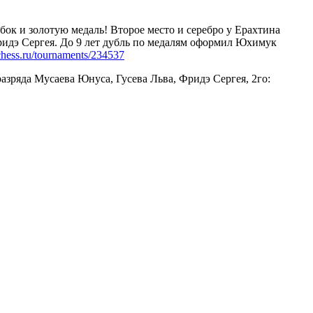
бок и золотую медаль! Второе место и серебро у Ерахтина
Фридэ Сергея. До 9 лет дубль по медалям оформил Юхимук
ruchess.ru/tournaments/234537
зряда Мусаева Юнуса, Гусева Льва, Фридэ Сергея, 2го: