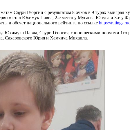
атам Саури Георгий с результатом 8 очков в 9 турах выиграл ку
первым стал Юхимук Павел, 2-е место у Мусаева Юнуса и 3-е у 
таты и обсчет национального рейтинга по ссылке
https://ratings.
да Юхимука Павла, Саури Георгия, с юношескими нормами 1го ра
а, Сахаровского Юрия и Хамчича Михаила.